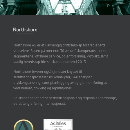
Northshore AS er et uavhengig driftsselskap for tredjeparts
skipseiere. Basert på mer enn 30 års driftskompetanse innen
segmentene; offshore service, polar forskning, kystvakt, samt
statlig beredskap ble selskapet etablert i 2013.
Northshore leverer også tjenester knyttet til
sertifiseringsprosesser, risikoanalyser, GAP analyser,
ulykkesgransking, samt planlegging av og gjennomføring av
vedlikehold, dokking og reparasjoner.
Selskapet har et bredt nettverk nasjonalt og regionalt i nordnorge,
dertil lang erfaring internasjonalt.