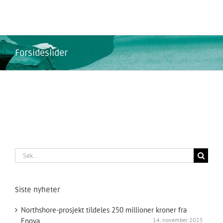
Skip
to
content
Forsideslider
Søk
etter:
Siste nyheter
Northshore-prosjekt tildeles 250 millioner kroner fra
Enova
14. november 2025