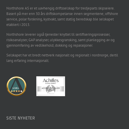
Northshore AS er et uavhengig driftsselskap for tredjeparts skipseiere.
Basert på mer enn 30 års driftskompetanse innen segmentene; offshore
service, polar forskning, kystvakt, samt statlig beredskap ble selskapet
etablert i 2013.
Northshore leverer også tjenester knyttet til sertifiseringsprosesser,
risikoanalyser, GAP analyser, ulykkesgransking, samt planlegging av og
gjennomføring av vedlikehold, dokking og reparasjoner.
Selskapet har et bredt nettverk nasjonalt og regionalt i nordnorge, dertil
lang erfaring internasjonalt.
SISTE NYHETER