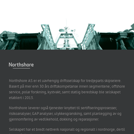
Northshore AS er et uavhengig driftsselskap for tredjeparts skipseiere.
Basert på mer enn 30 års driftskompetanse innen segmentene; offshore
service, polar forskning, kystvakt, samt statlig beredskap ble selskapet
etablert i 2013.
Northshore leverer også tjenester knyttet til sertifiseringsprosesser,
risikoanalyser, GAP analyser, ulykkesgransking, samt planlegging av og
gjennomføring av vedlikehold, dokking og reparasjoner.
Selskapet har et bredt nettverk nasjonalt og regionalt i nordnorge, dertil