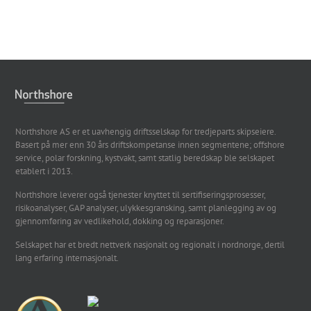
Northshore AS er et uavhengig driftsselskap for tredjeparts skipseiere.
Basert på mer enn 30 års driftskompetanse innen segmentene; offshore
service, polar forskning, kystvakt, samt statlig beredskap ble selskapet
etablert i 2013.
Northshore leverer også tjenester knyttet til sertifiseringsprosesser,
risikoanalyser, GAP analyser, ulykkesgransking, samt planlegging av og
gjennomføring av vedlikehold, dokking og reparasjoner.
Selskapet har et bredt nettverk nasjonalt og regionalt i nordnorge, dertil
lang erfaring internasjonalt.