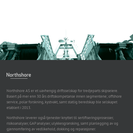
Northshore AS er et uavhengig driftsselskap for tredjeparts skipseiere.
Basert på mer enn 30 års driftskompetanse innen segmentene; offshore
service, polar forskning, kystvakt, samt statlig beredskap ble selskapet
etablert i 2013.
Northshore leverer også tjenester knyttet til sertifiseringsprosesser,
risikoanalyser, GAP analyser, ulykkesgransking, samt planlegging av og
gjennomføring av vedlikehold, dokking og reparasjoner.