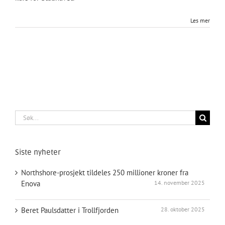
Les mer
Søk
etter:
Siste nyheter
Northshore-prosjekt tildeles 250 millioner kroner fra
Enova
14. november 2025
Beret Paulsdatter i Trollfjorden
28. oktober 2025