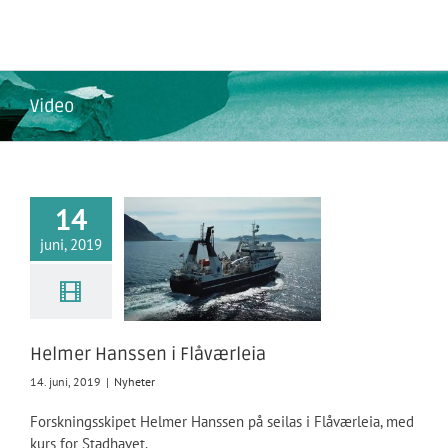
Skip
to
content
Video
14
juni, 2019
Helmer Hanssen i Flåværleia
14. juni, 2019
|
Nyheter
Forskningsskipet Helmer Hanssen på seilas i Flåværleia, med
kurs for Stadhavet.