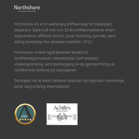
Northshore AS er et uavhengig driftsselskap for tredjeparts
skipseiere. Basert på mer enn 30 års driftskompetanse innen
segmentene; offshore service, polar forskning, kystvakt, samt
statlig beredskap ble selskapet etablert i 2013.
Northshore leverer også tjenester knyttet til
sertifiseringsprosesser, risikoanalyser, GAP analyser,
ulykkesgransking, samt planlegging av og gjennomføring av
vedlikehold, dokking og reparasjoner.
Selskapet har et bredt nettverk nasjonalt og regionalt i nordnorge,
dertil lang erfaring internasjonalt.