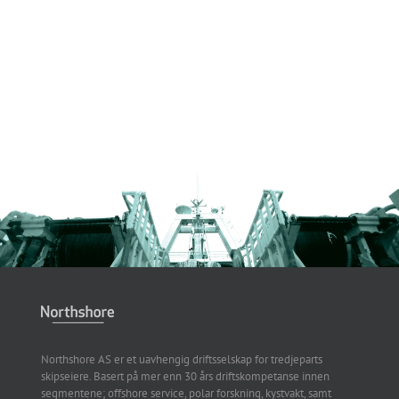
Northshore AS er et uavhengig driftsselskap for tredjeparts
skipseiere. Basert på mer enn 30 års driftskompetanse innen
segmentene; offshore service, polar forskning, kystvakt, samt