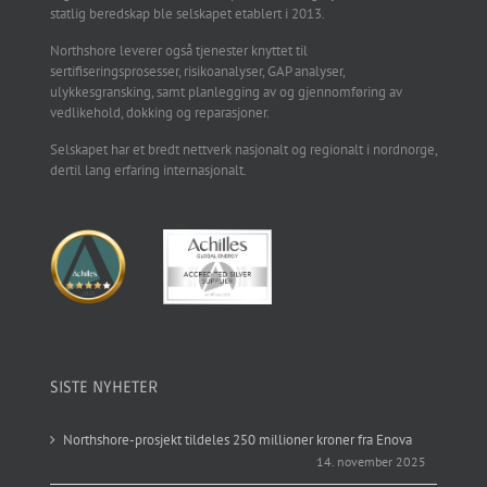
statlig beredskap ble selskapet etablert i 2013.
Northshore leverer også tjenester knyttet til
sertifiseringsprosesser, risikoanalyser, GAP analyser,
ulykkesgransking, samt planlegging av og gjennomføring av
vedlikehold, dokking og reparasjoner.
Selskapet har et bredt nettverk nasjonalt og regionalt i nordnorge,
dertil lang erfaring internasjonalt.
SISTE NYHETER
Northshore-prosjekt tildeles 250 millioner kroner fra Enova
14. november 2025