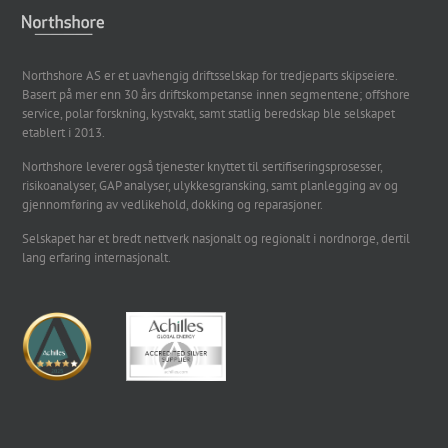
Northshore AS er et uavhengig driftsselskap for tredjeparts skipseiere.
Basert på mer enn 30 års driftskompetanse innen segmentene; offshore
service, polar forskning, kystvakt, samt statlig beredskap ble selskapet
etablert i 2013.
Northshore leverer også tjenester knyttet til sertifiseringsprosesser,
risikoanalyser, GAP analyser, ulykkesgransking, samt planlegging av og
gjennomføring av vedlikehold, dokking og reparasjoner.
Selskapet har et bredt nettverk nasjonalt og regionalt i nordnorge, dertil
lang erfaring internasjonalt.