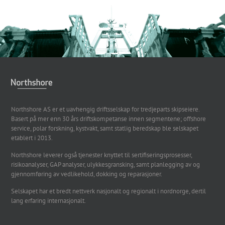
Northshore AS er et uavhengig driftsselskap for tredjeparts skipseiere.
Basert på mer enn 30 års driftskompetanse innen segmentene; offshore
service, polar forskning, kystvakt, samt statlig beredskap ble selskapet
etablert i 2013.
Northshore leverer også tjenester knyttet til sertifiseringsprosesser,
risikoanalyser, GAP analyser, ulykkesgransking, samt planlegging av og
gjennomføring av vedlikehold, dokking og reparasjoner.
Selskapet har et bredt nettverk nasjonalt og regionalt i nordnorge, dertil
lang erfaring internasjonalt.